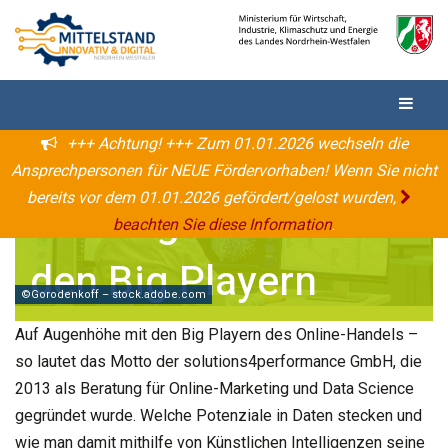
+++ Achtung! +++ Zum 01.01.2026 wechseln die
Ansprechpersonen für NEUE Fördervorhaben! Wenn Sie nicht
bereits vor dem 01.01.2026 gefördert/gelost wurden,
Auf Augenhöhe mit
beachten Sie diese Information
.
den Big Playern
©Gorodenkoff – stock.adobe.com
Auf Augenhöhe mit den Big Playern des Online-Handels –
so lautet das Motto der solutions4performance GmbH, die
2013 als Beratung für Online-Marketing und Data Science
gegründet wurde. Welche Potenziale in Daten stecken und
wie man damit mithilfe von Künstlichen Intelligenzen seine