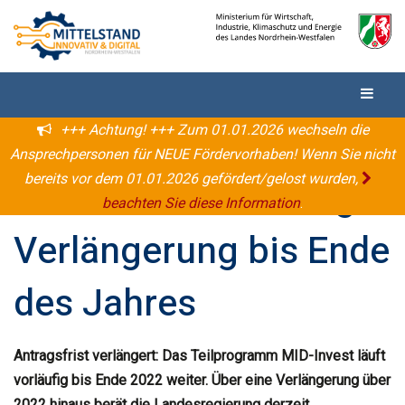
+++ Achtung! +++ Zum 01.01.2026 wechseln die
09.08.2022
MID-Invest
Ansprechpersonen für NEUE Fördervorhaben! Wenn Sie nicht
bereits vor dem 01.01.2026 gefördert/gelost wurden,
MID-Invest: vorläufige
beachten Sie diese Information
.
Verlängerung bis Ende
des Jahres
Antragsfrist verlängert: Das Teilprogramm MID-Invest läuft
vorläufig bis Ende 2022 weiter. Über eine Verlängerung über
2022 hinaus berät die Landesregierung derzeit.